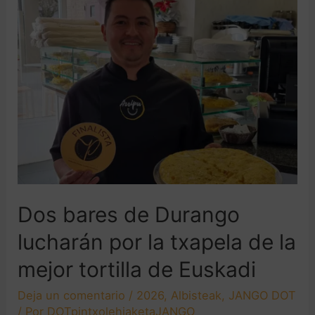
Dos bares de Durango
lucharán por la txapela de la
mejor tortilla de Euskadi
Deja un comentario
/
2026
,
Albisteak
,
JANGO DOT
/ Por
DOTpintxolehiaketaJANGO