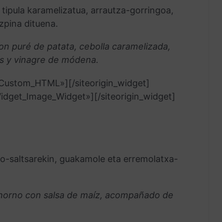
tipula karamelizatua, arrautza-gorringoa,
zpina dituena.
on puré de patata, cebolla caramelizada,
s y vinagre de módena.
t_Custom_HTML»]
[/siteorigin_widget]
_Widget_Image_Widget»]
[/siteorigin_widget]
to-saltsarekin, guakamole eta erremolatxa-
horno con salsa de maíz, acompañado de