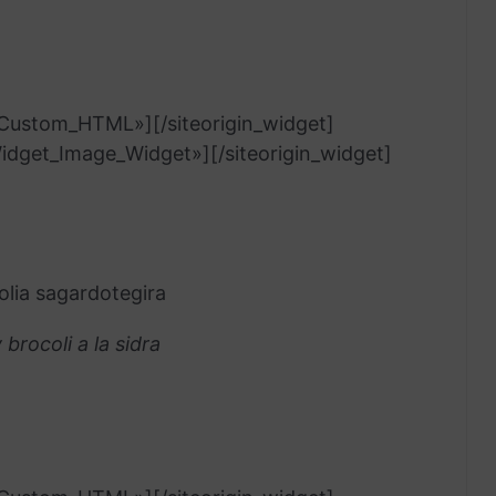
t_Custom_HTML»]
[/siteorigin_widget]
_Widget_Image_Widget»]
[/siteorigin_widget]
olia sagardotegira
 brocoli a la sidra