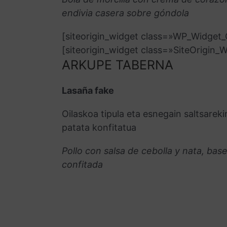
endivia casera sobre góndola
[siteorigin_widget class=»WP_Widge
[siteorigin_widget class=»SiteOrigin
ARKUPE TABERNA
Lasaña fake
Oilaskoa tipula eta esnegain saltsareki
patata konfitatua
Pollo con salsa de cebolla y nata, bas
confitada