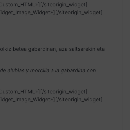
t_Custom_HTML»]
[/siteorigin_widget]
_Widget_Image_Widget»]
[/siteorigin_widget]
olkiz betea gabardinan, aza saltsarekin eta
de alubias y morcilla a la gabardina con
t_Custom_HTML»]
[/siteorigin_widget]
_Widget_Image_Widget»]
[/siteorigin_widget]