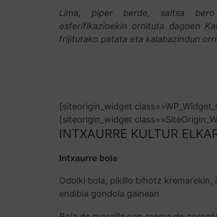
Lima, piper berde, saltsa bero
esferifikazioekin ornituta dagoen K
frijitutako patata eta kalabazindun orr
[siteorigin_widget class=»WP_Widge
[siteorigin_widget class=»SiteOrigin
INTXAURRE KULTUR ELKA
Intxaurre bola
Odolki bola, pikillo bihotz kremarekin,
endibia gondola gainean
Bola de morcilla con crema de corazón 