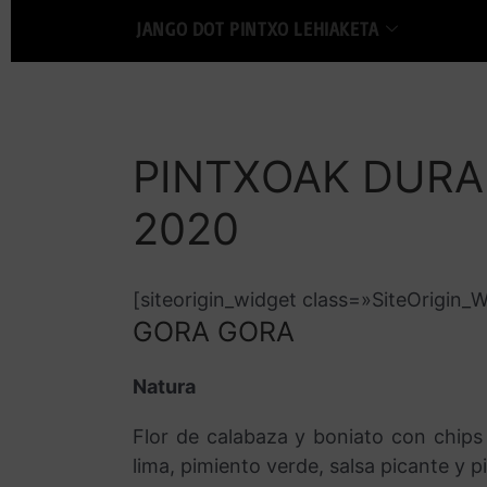
JANGO DOT PINTXO LEHIAKETA
PINTXOAK DURA
2020
[siteorigin_widget class=»SiteOrigin
GORA GORA
Natura
Flor de calabaza y boniato con chips 
lima, pimiento verde, salsa picante y p