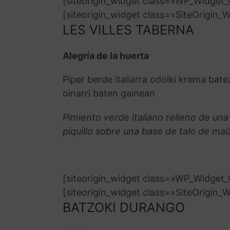
[siteorigin_widget class=»WP_Widge
[siteorigin_widget class=»SiteOrigin
LES VILLES TABERNA
Alegría de la huerta
Piper berde italiarra odolki krema bate
oinarri baten gainean
Pimiento verde italiano relleno de un
piquillo sobre una base de talo de maí
[siteorigin_widget class=»WP_Widge
[siteorigin_widget class=»SiteOrigin
BATZOKI DURANGO