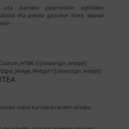
 eta ibarrako piparrarekin egindako
alabaza eta patata gozodun lorea, labean
iekin
t_Custom_HTML»]
[/siteorigin_widget]
_Widget_Image_Widget»]
[/siteorigin_widget]
RTEA
 intxaur oskol kurruskarriarekin etxeko
de piquillo, cáscara crujiente de nuez,