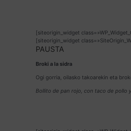
[siteorigin_widget class=»WP_Widge
[siteorigin_widget class=»SiteOrigin
PAUSTA
Broki a la sidra
Ogi gorria, oilasko takoarekin eta brok
Bollito de pan rojo, con taco de pollo y