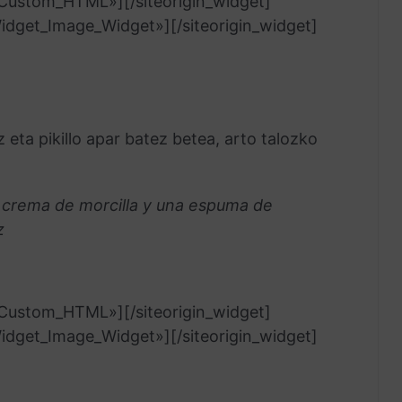
t_Custom_HTML»]
[/siteorigin_widget]
_Widget_Image_Widget»]
[/siteorigin_widget]
z eta pikillo apar batez betea, arto talozko
a crema de morcilla y una espuma de
z
t_Custom_HTML»]
[/siteorigin_widget]
_Widget_Image_Widget»]
[/siteorigin_widget]