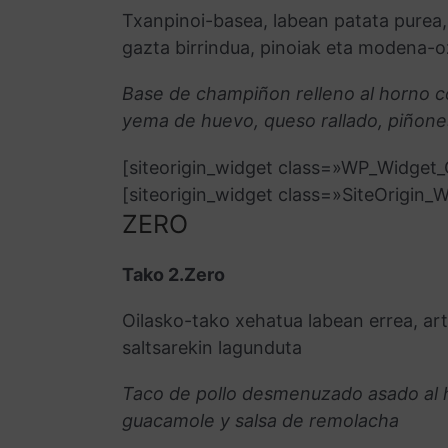
Txanpinoi-basea, labean patata purea, 
gazta birrindua, pinoiak eta modena-o
Base de champiñon relleno al horno c
yema de huevo, queso rallado, piñone
[siteorigin_widget class=»WP_Widge
[siteorigin_widget class=»SiteOrigin
ZERO
Tako 2.Zero
Oilasko-tako xehatua labean errea, ar
saltsarekin lagunduta
Taco de pollo desmenuzado asado al 
guacamole y salsa de remolacha