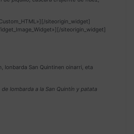
t_Custom_HTML»]
[/siteorigin_widget]
_Widget_Image_Widget»]
[/siteorigin_widget]
n, lonbarda San Quintinen oinarri, eta
e de lombarda a la San Quintín y patata