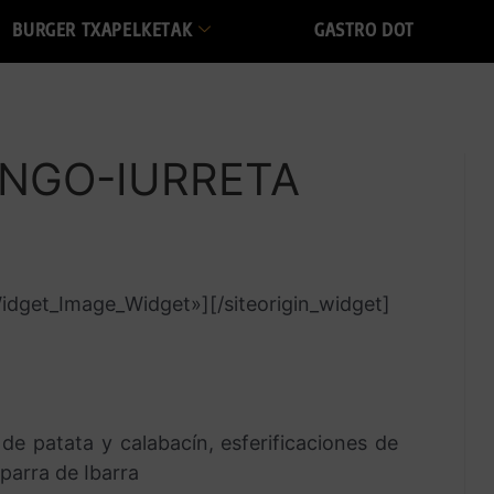
BURGER TXAPELKETAK
GASTRO DOT
NGO-IURRETA
_Widget_Image_Widget»]
[/siteorigin_widget]
de patata y calabacín, esferificaciones de
iparra de Ibarra