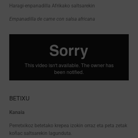
Haragi-enpanadilla Afrikako saltsarekin
Empanadilla de carne con salsa africana
BETIXU
Kanaia
Perretxikoz betetako krepea izokin orraz eta peta zetak
koñac saltsarekin lagunduta.