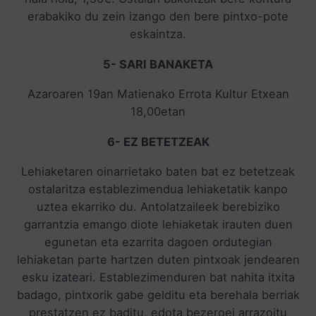
erabakiko du zein izango den bere pintxo-pote
eskaintza.
5- SARI BANAKETA
Azaroaren 19an Matienako Errota Kultur Etxean
18,00etan
6- EZ BETETZEAK
Lehiaketaren oinarrietako baten bat ez betetzeak
ostalaritza establezimendua lehiaketatik kanpo
uztea ekarriko du. Antolatzaileek berebiziko
garrantzia emango diote lehiaketak irauten duen
egunetan eta ezarrita dagoen ordutegian
lehiaketan parte hartzen duten pintxoak jendearen
esku izateari. Establezimenduren bat nahita itxita
badago, pintxorik gabe gelditu eta berehala berriak
prestatzen ez baditu, edota bezeroei arrazoitu