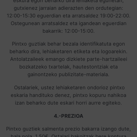
eskura egon beharko dira lehiaketa egunetan,
gutxienez jarraian adierazten den ordutegian:
12:00-15:30 eguerdian eta arratsaldez 19:00-22:00.
Ostegunean arratsaldez eta igandean eguerdian
bakarrik: 12:00-15:00.
Pintxo guztiak behar bezala identifikatuta egon
beharko dira, lehiaketaren etiketa eta logoarekin.
Antolatzaileek emango dizkiete parte-hartzaileei
bozkatzeko txartelak, hautestontziak eta
gainontzeko publizitate-materiala.
Ostalariek, ustez lehiaketaren ondorioz pintxo
eskaria handituko denez, pintxo kopuru nahikoa
izan beharko dute eskari horri aurre egiteko.
4.-PREZIOA
Pintxo guztiek salmenta prezio bakarra izango dute,
hala nola, 1,50€. Ostalari bakoitzak bere kontura