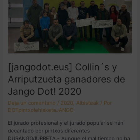
[jangodot.eus] Collin´s y
Arriputzueta ganadores de
Jango Dot! 2020
Deja un comentario
/
2020
,
Albisteak
/ Por
DOTpintxolehiaketaJANGO
El jurado profesional y el jurado popular se han
decantado por pintxos diferentes
DURANGO/IURRETA.- Aunque el mal tiempo no ha