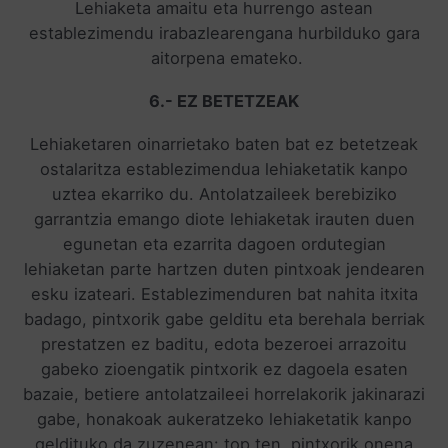
Lehiaketa amaitu eta hurrengo astean
establezimendu irabazlearengana hurbilduko gara
aitorpena emateko.
6.- EZ BETETZEAK
Lehiaketaren oinarrietako baten bat ez betetzeak
ostalaritza establezimendua lehiaketatik kanpo
uztea ekarriko du. Antolatzaileek berebiziko
garrantzia emango diote lehiaketak irauten duen
egunetan eta ezarrita dagoen ordutegian
lehiaketan parte hartzen duten pintxoak jendearen
esku izateari. Establezimenduren bat nahita itxita
badago, pintxorik gabe gelditu eta berehala berriak
prestatzen ez baditu, edota bezeroei arrazoitu
gabeko zioengatik pintxorik ez dagoela esaten
bazaie, betiere antolatzaileei horrelakorik jakinarazi
gabe, honakoak aukeratzeko lehiaketatik kanpo
geldituko da zuzenean: top ten, pintxorik onena