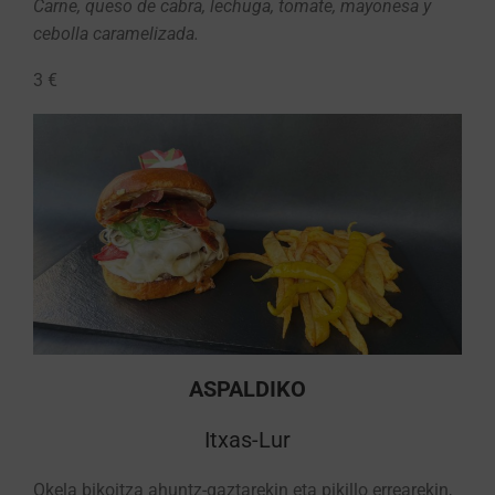
Carne, queso de cabra, lechuga, tomate, mayonesa y
cebolla caramelizada.
3 €
ASPALDIKO
Itxas-Lur
Okela bikoitza ahuntz-gaztarekin eta pikillo errearekin,