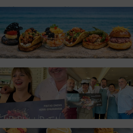
Kiska, Sagarra y Batzoki se coronan en un
Concurso de Pintxos de Ermua
junio 18, 2026
JANGO DOT
Una veintena de bares participan en el
concurso de pintxos de Ermua
junio 7, 2026
JANGO DOT
Ikuspegi Berria y Taberna Urien se imponen en