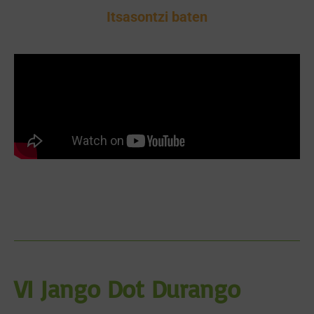
Itsasontzi baten
VI Jango Dot Durango