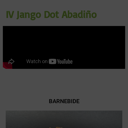
IV Jango Dot Abadiño
BARNEBIDE