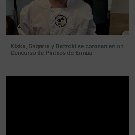
Kiska, Sagarra y Batzoki se coronan en un
Concurso de Pintxos de Ermua