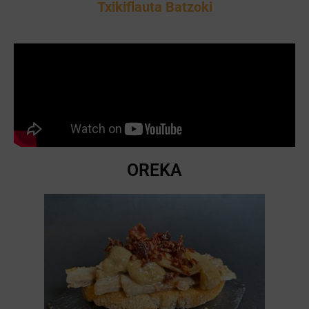
Txikiflauta Batzoki
OREKA