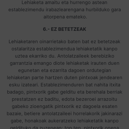
Lehiaketa amaitu eta hurrengo astean
establezimendu irabazlearengana hurbilduko gara
aitorpena emateko.
6.- EZ BETETZEAK
Lehiaketaren oinarrietako baten bat ez betetzeak
ostalaritza establezimendua lehiaketatik kanpo
uztea ekarriko du. Antolatzaileek berebiziko
garrantzia emango diote lehiaketak irauten duen
egunetan eta ezarrita dagoen ordutegian
lehiaketan parte hartzen duten pintxoak jendearen
esku izateari. Establezimenduren bat nahita itxita
badago, pintxorik gabe gelditu eta berehala berriak
prestatzen ez baditu, edota bezeroei arrazoitu
gabeko zioengatik pintxorik ez dagoela esaten
bazaie, betiere antolatzaileei horrelakorik jakinarazi
gabe, honakoak aukeratzeko lehiaketatik kanpo
geldituko da zuzenean: top ten, pintxorik onena