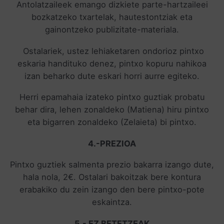
Antolatzaileek emango dizkiete parte-hartzaileei
bozkatzeko txartelak, hautestontziak eta
gainontzeko publizitate-materiala.
Ostalariek, ustez lehiaketaren ondorioz pintxo
eskaria handituko denez, pintxo kopuru nahikoa
izan beharko dute eskari horri aurre egiteko.
Herri epamahaia izateko pintxo guztiak probatu
behar dira, lehen zonaldeko (Matiena) hiru pintxo
eta bigarren zonaldeko (Zelaieta) bi pintxo.
4.-PREZIOA
Pintxo guztiek salmenta prezio bakarra izango dute,
hala nola, 2€. Ostalari bakoitzak bere kontura
erabakiko du zein izango den bere pintxo-pote
eskaintza.
5.- EZ BETETZEAK