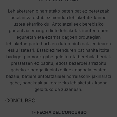
Lehiaketaren oinarrietako baten bat ez betetzeak
ostalaritza establezimendua lehiaketatik kanpo
uztea ekarriko du. Antolatzaileek berebiziko
garrantzia emango diote lehiaketak irauten duen
egunetan eta ezarrita dagoen ordutegian
lehiaketan parte hartzen duten pintxoak jendearen
esku izateari. Establezimenduren bat nahita itxita
badago, pintxorik gabe gelditu eta berehala berriak
prestatzen ez baditu, edota bezeroei arrazoitu
gabeko zioengatik pintxorik ez dagoela esaten
bazaie, betiere antolatzaileei horrelakorik jakinarazi
gabe, honakoak aukeratzeko lehiaketatik kanpo
geldituko da zuzenean.
CONCURSO
1- FECHA DEL CONCURSO