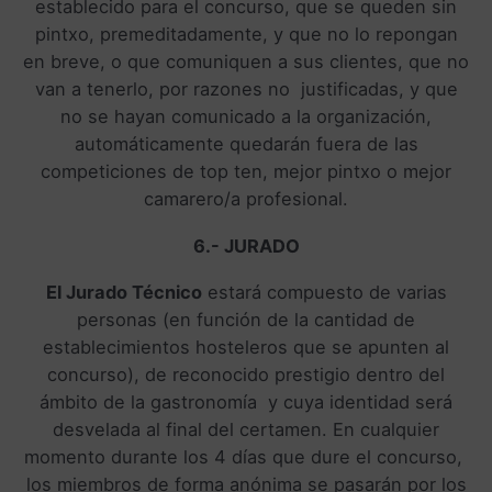
establecido para el concurso, que se queden sin
pintxo, premeditadamente, y que no lo repongan
en breve, o que comuniquen a sus clientes, que no
van a tenerlo, por razones no justificadas, y que
no se hayan comunicado a la organización,
automáticamente quedarán fuera de las
competiciones de top ten, mejor pintxo o mejor
camarero/a profesional.
6.- JURADO
El Jurado Técnico
estará compuesto de varias
personas (en función de la cantidad de
establecimientos hosteleros que se apunten al
concurso), de reconocido prestigio dentro del
ámbito de la gastronomía y cuya identidad será
desvelada al final del certamen. En cualquier
momento durante los 4 días que dure el concurso,
los miembros de forma anónima se pasarán por los