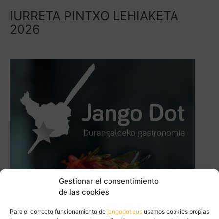
IURRETA PINTXO LEHIAKETA
2026
Gestionar el consentimiento
de las cookies
Para el correcto funcionamiento de
jangodot.eus
usamos cookies propias