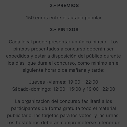
2.- PREMIOS
150 euros entre el Jurado popular
3.- PINTXOS
Cada local puede presentar un único pintxo. Los
pintxos presentados a concurso deberán ser
expedidos y estar a disposición del público durante
los días que dura el concurso, como mínimo en el
siguiente horario de mañana y tarde:
Jueves -viernes: 19:00 – 22:00
Sábado-domingo: 12:00 -15:00 y 19:00– 22:00
La organización del concurso facilitará a los
participantes de forma gratuita todo el material
publicitario, las tarjetas para los votos y las urnas.
Los hosteleros deberán comprometerse a tener un