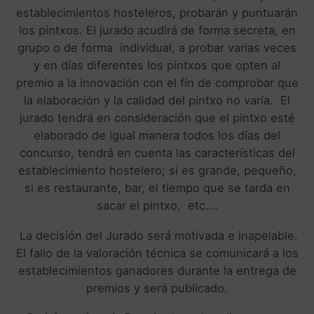
establecimientos hosteleros, probarán y puntuarán
los pintxos. El jurado acudirá de forma secreta, en
grupo o de forma individual, a probar varias veces
y en días diferentes los pintxos que opten al
premio a la innovación con el fín de comprobar que
la elaboración y la calidad del pintxo no varía. El
jurado tendrá en consideración que el pintxo esté
elaborado de igual manera todos los días del
concurso, tendrá en cuenta las características del
establecimiento hostelero; si es grande, pequeño,
si es restaurante, bar, el tiempo que se tarda en
sacar el pintxo, etc….
La decisión del Jurado será motivada e inapelable.
El fallo de la valoración técnica se comunicará a los
establecimientos ganadores durante la entrega de
premios y será publicado.