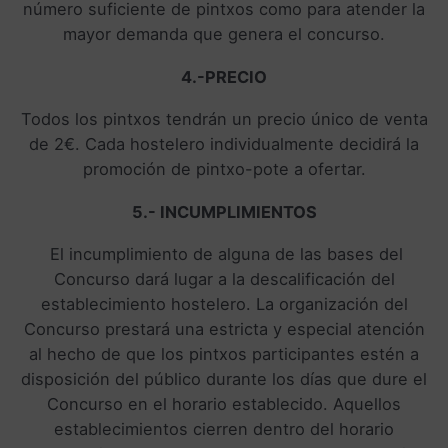
número suficiente de pintxos como para atender la
mayor demanda que genera el concurso.
4.-PRECIO
Todos los pintxos tendrán un precio único de venta
de 2€. Cada hostelero individualmente decidirá la
promoción de pintxo-pote a ofertar.
5.- INCUMPLIMIENTOS
El incumplimiento de alguna de las bases del
Concurso dará lugar a la descalificación del
establecimiento hostelero. La organización del
Concurso prestará una estricta y especial atención
al hecho de que los pintxos participantes estén a
disposición del público durante los días que dure el
Concurso en el horario establecido. Aquellos
establecimientos cierren dentro del horario