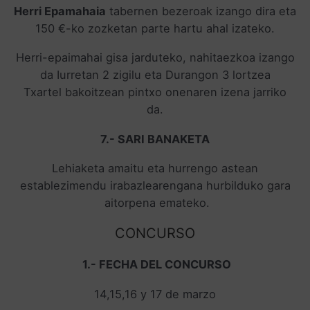
Herri Epamahaia
tabernen bezeroak izango dira eta
150 €-ko zozketan parte hartu ahal izateko.
Herri-epaimahai gisa jarduteko, nahitaezkoa izango
da Iurretan 2 zigilu eta Durangon 3 lortzea
Txartel bakoitzean pintxo onenaren izena jarriko
da.
7.- SARI BANAKETA
Lehiaketa amaitu eta hurrengo astean
establezimendu irabazlearengana hurbilduko gara
aitorpena emateko.
CONCURSO
1.- FECHA DEL CONCURSO
14,15,16 y 17 de marzo