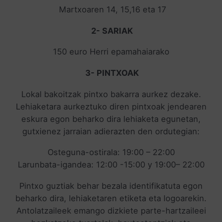
Martxoaren 14, 15,16 eta 17
2- SARIAK
150 euro Herri epamahaiarako
3- PINTXOAK
Lokal bakoitzak pintxo bakarra aurkez dezake.
Lehiaketara aurkeztuko diren pintxoak jendearen
eskura egon beharko dira lehiaketa egunetan,
gutxienez jarraian adierazten den ordutegian:
Osteguna-ostirala: 19:00 – 22:00
Larunbata-igandea: 12:00 -15:00 y 19:00– 22:00
Pintxo guztiak behar bezala identifikatuta egon
beharko dira, lehiaketaren etiketa eta logoarekin.
Antolatzaileek emango dizkiete parte-hartzaileei