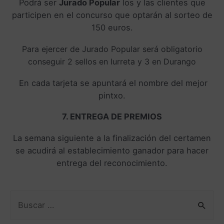
Podrá ser
Jurado Popular
los y las clientes que
participen en el concurso que optarán al sorteo de
150 euros.
Para ejercer de Jurado Popular será obligatorio
conseguir 2 sellos en Iurreta y 3 en Durango
En cada tarjeta se apuntará el nombre del mejor
pintxo.
7. ENTREGA DE PREMIOS
La semana siguiente a la finalización del certamen
se acudirá al establecimiento ganador para hacer
entrega del reconocimiento.