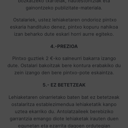
bozkatzeko txartelak, hautestontziak eta
gainontzeko publizitate-materiala.
Ostalariek, ustez lehiaketaren ondorioz pintxo
eskaria handituko denez, pintxo kopuru nahikoa
izan beharko dute eskari horri aurre egiteko.
4.-PREZIOA
Pintxo guztiek 2 €-ko salneurri bakarra izango
dute. Ostalari bakoitzak bere kontura erabakiko du
zein izango den bere pintxo-pote eskaintza.
5.- EZ BETETZEAK
Lehiaketaren oinarrietako baten bat ez betetzeak
ostalaritza establezimendua lehiaketatik kanpo
uztea ekarriko du. Antolatzaileek berebiziko
garrantzia emango diote lehiaketak irauten duen
egunetan eta ezarrita dagoen ordutegian