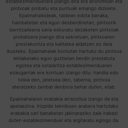
establezimenduetara joango dira era anonimoan eta
pintxoak probatu eta puntuak emango dizkiete.
Epaimahaikideak, taldean edota banaka,
hainbatetan eta egun desberdinetan, pintxorik
berritzaileena saria eskuratu dezaketen pintxoak
probatzera joango dira sekretuan, pintxoaren
prestakuntza eta kalitatea aldatzen ez dela
ikusteko. Epaimahaiak kontutan hartuko du pintxoa
lehiaketako egun guztietan berdin prestatuta
egotea eta ostalaritza establezimenduaren
ezaugarriak ere kontuan izango ditu: handia edo
txikia den, jatetxea den, taberna, pintxoa
ateratzeko zenbat denbora behar duten, etab.
Epaimahaiaren erabakia arrazoitua izango da eta
apelaezina. Irizpide teknikoen arabera hartutako
erabakia sari banaketan jakinaraziko zaie irabazi
duten establezimenduei eta argitaratu egingo da.