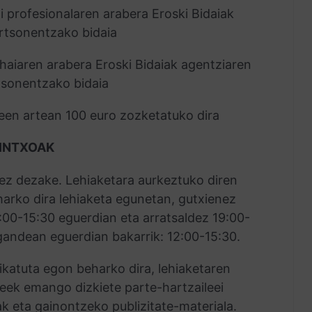
profesionalaren arabera Eroski Bidaiak
rtsonentzako bidaia
aiaren arabera Eroski Bidaiak agentziaren
rtsonentzako bidaia
leen artean 100 euro zozketatuko dira
PINTXOAK
kez dezake. Lehiaketara aurkeztuko diren
arko dira lehiaketa egunetan, gutxienez
2:00-15:30 eguerdian eta arratsaldez 19:00-
gandean eguerdian bakarrik: 12:00-15:30.
fikatuta egon beharko dira, lehiaketaren
ileek emango dizkiete parte-hartzaileei
k eta gainontzeko publizitate-materiala.