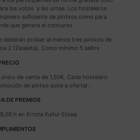
 para los votos y las urnas. Los hosteleros
número suficiente de pintxos como para
da que genera el concurso.
se deberán probar al menos tres pintxos de
ona 2 (Zelaieta). Como mínimo 5 sellos
PRECIO
 único de venta de 1,50€. Cada hostelero
romoción de pintxo-pote a ofertar.
GA DE PREMIOS
19,00 h en Errota Kultur Etxea.
MPLIMIENTOS