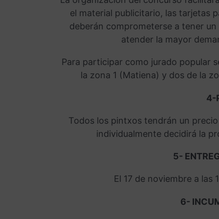
el material publicitario, las tarjetas
deberán comprometerse a tener un 
atender la mayor deman
Para participar como jurado popular 
la zona 1 (Matiena) y dos de la z
4-
Todos los pintxos tendrán un precio
individualmente decidirá la p
5- ENTRE
El 17 de noviembre a las 
6- INCU