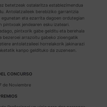
 ez betetzeak ostalaritza establezimendua
du. Antolatzaileek berebiziko garrantzia
 egunetan eta ezarrita dagoen ordutegian
n pintxoak jendearen esku izateari.
adago, pintxorik gabe gelditu eta berehala
ta bezeroei arrazoitu gabeko zioengatik
tiere antolatzaileei horrelakorik jakinarazi
ketatik kanpo geldituko da zuzenean.
 DEL CONCURSO
 17 de Noviembre
PREMIOS