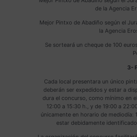
Mejor Pintxo de Abadiño según el Jur
de la Agencia E
Mejor Pintxo de Abadiño según el Jur
la Agencia Ero
Se sorteará un cheque de 100 euros 
P
3- 
Cada local presentara un único pin
deberán ser expedidos y estar a dis
dura el concurso, como mínimo en el
12:00 a 15:30 h., y de 19:00 a 22:0
únicamente en horario de mediodía: 
estar debidamente identificado
La organización del concurso facilitar