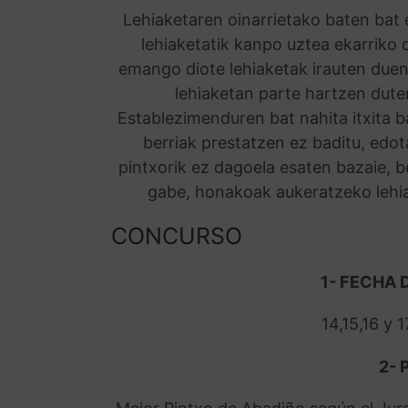
Lehiaketaren oinarrietako baten bat
lehiaketatik kanpo uztea ekarriko 
emango diote lehiaketak irauten duen
lehiaketan parte hartzen dute
Establezimenduren bat nahita itxita b
berriak prestatzen ez baditu, edo
pintxorik ez dagoela esaten bazaie, be
gabe, honakoak aukeratzeko lehia
CONCURSO
1- FECHA
14,15,16 y
2- 