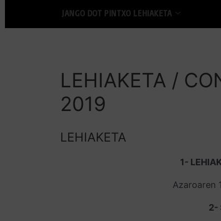
JANGO DOT PINTXO LEHIAKETA
LEHIAKETA / C
2019
LEHIAKETA
1- LEHIA
Azaroaren 1
2-