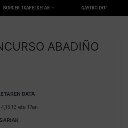
BURGER TXAPELKETAK
GASTRO DOT
ONCURSO ABADIÑO
KETAREN DATA
4,15,16 eta 17an
 SARIAK