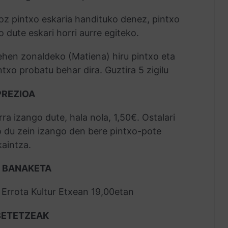
ioz pintxo eskaria handituko denez, pintxo
 dute eskari horri aurre egiteko.
ehen zonaldeko (Matiena) hiru pintxo eta
ntxo probatu behar dira. Guztira 5 zigilu
PREZIOA
ra izango dute, hala nola, 1,50€. Ostalari
 du zein izango den bere pintxo-pote
kaintza.
I BANAKETA
Errota Kultur Etxean 19,00etan
 BETETZEAK