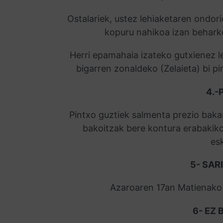
Ostalariek, ustez lehiaketaren ondor
kopuru nahikoa izan beharko
Herri epamahaia izateko gutxienez l
bigarren zonaldeko (Zelaieta) bi pi
4.-
Pintxo guztiek salmenta prezio bakar
bakoitzak bere kontura erabakiko
es
5- SAR
Azaroaren 17an Matienako 
6- EZ