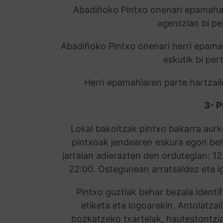
Abadiñoko Pintxo onenari epamahai 
agentzian bi pe
Abadiñoko Pintxo onenari herri epamah
eskutik bi pe
Herri epamahiaren parte hartzai
3- 
Lokal bakoitzak pintxo bakarra aur
pintxoak jendearen eskura egon beh
jarraian adierazten den ordutegian: 1
22:00. Ostegunean arratsaldez eta i
Pintxo guztiak behar bezala identi
etiketa eta logoarekin. Antolatza
bozkatzeko txartelak, hautestontzia