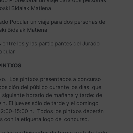
ado Profesional un viaje para dos personas
roski Bidaiak Matiena
ado Popular un viaje para dos personas de
ski Bidaiak Matiena
entre los y las participantes del Jurado
opular
PINTXOS
txo. Los pintxos presentados a concurso
posición del público durante los días que
 siguiente horario de mañana y tarde: de
0 h. El jueves sólo de tarde y el domingo
12:00-15:00 h. Todos los pintxos deberán
s con la etiqueta logo del concurso.
á a los participantes de forma gratuita todo