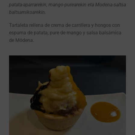
patata-aparrarekin, mango-purearekin eta Modena-saltsa
baltsamikoarekin.
Tartaleta rellena de crema de carrillera y hongos con
espuma de patata, pure de mango y salsa balsámica
de Módena.