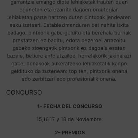
garrantzia emango diote lehiaketak irauten duen
egunetan eta ezarrita dagoen ordutegian
lehiaketan parte hartzen duten pintxoak jendearen
esku izateari. Establezimenduren bat nahita itxita
badago, pintxorik gabe gelditu eta berehala berriak
prestatzen ez baditu, edota bezeroei arrazoitu
gabeko zioengatik pintxorik ez dagoela esaten
bazaie, betiere antolatzaileei horrelakorik jakinarazi
gabe, honakoak aukeratzeko lehiaketatik kanpo
geldituko da zuzenean: top ten, pintxorik onena
edo zerbitzari edo profesionalik onena.
CONCURSO
1- FECHA DEL CONCURSO
15,16,17 y 18 de Noviembre
2- PREMIOS