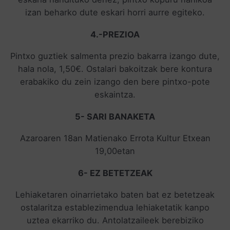
izan beharko dute eskari horri aurre egiteko.
4.-PREZIOA
Pintxo guztiek salmenta prezio bakarra izango dute,
hala nola, 1,50€. Ostalari bakoitzak bere kontura
erabakiko du zein izango den bere pintxo-pote
eskaintza.
5- SARI BANAKETA
Azaroaren 18an Matienako Errota Kultur Etxean
19,00etan
6- EZ BETETZEAK
Lehiaketaren oinarrietako baten bat ez betetzeak
ostalaritza establezimendua lehiaketatik kanpo
uztea ekarriko du. Antolatzaileek berebiziko