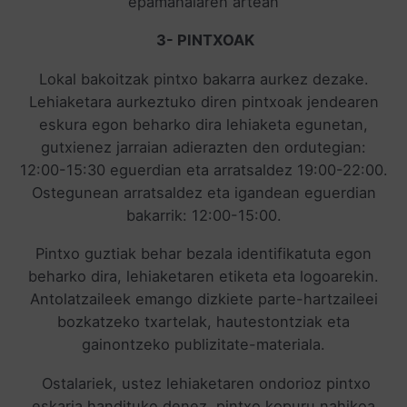
epamahaiaren artean
3- PINTXOAK
Lokal bakoitzak pintxo bakarra aurkez dezake.
Lehiaketara aurkeztuko diren pintxoak jendearen
eskura egon beharko dira lehiaketa egunetan,
gutxienez jarraian adierazten den ordutegian:
12:00-15:30 eguerdian eta arratsaldez 19:00-22:00.
Ostegunean arratsaldez eta igandean eguerdian
bakarrik: 12:00-15:00.
Pintxo guztiak behar bezala identifikatuta egon
beharko dira, lehiaketaren etiketa eta logoarekin.
Antolatzaileek emango dizkiete parte-hartzaileei
bozkatzeko txartelak, hautestontziak eta
gainontzeko publizitate-materiala.
Ostalariek, ustez lehiaketaren ondorioz pintxo
eskaria handituko denez, pintxo kopuru nahikoa