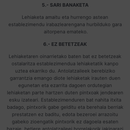
5.- SARI BANAKETA
Lehiaketa amaitu eta hurrengo astean
establezimendu irabazlearengana hurbilduko gara
aitorpena emateko.
6.- EZ BETETZEAK
Lehiaketaren oinarrietako baten bat ez betetzeak
ostalaritza establezimendua lehiaketatik kanpo
uztea ekarriko du. Antolatzaileek berebiziko
garrantzia emango diote lehiaketak irauten duen
egunetan eta ezarrita dagoen ordutegian
lehiaketan parte hartzen duten pintxoak jendearen
esku izateari. Establezimenduren bat nahita itxita
badago, pintxorik gabe gelditu eta berehala berriak
prestatzen ez baditu, edota bezeroei arrazoitu
gabeko zioengatik pintxorik ez dagoela esaten
bazaie, betiere antolatzaileei horrelakorik jakinarazi