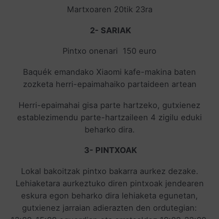
Martxoaren 20tik 23ra
2- SARIAK
Pintxo onenari 150 euro
Baquék emandako Xiaomi kafe-makina baten
zozketa herri-epaimahaiko partaideen artean
Herri-epaimahai gisa parte hartzeko, gutxienez
establezimendu parte-hartzaileen 4 zigilu eduki
beharko dira.
3- PINTXOAK
Lokal bakoitzak pintxo bakarra aurkez dezake.
Lehiaketara aurkeztuko diren pintxoak jendearen
eskura egon beharko dira lehiaketa egunetan,
gutxienez jarraian adierazten den ordutegian: