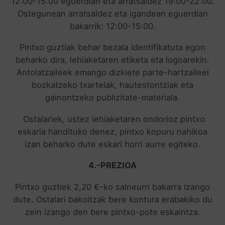
12:00-15:00 eguerdian eta arratsaldez 19:00-22:00.
Ostegunean arratsaldez eta igandean eguerdian
bakarrik: 12:00-15:00.
Pintxo guztiak behar bezala identifikatuta egon
beharko dira, lehiaketaren etiketa eta logoarekin.
Antolatzaileek emango dizkiete parte-hartzaileei
bozkatzeko txartelak, hautestontziak eta
gainontzeko publizitate-materiala.
Ostalariek, ustez lehiaketaren ondorioz pintxo
eskaria handituko denez, pintxo kopuru nahikoa
izan beharko dute eskari horri aurre egiteko.
4.-PREZIOA
Pintxo guztiek 2,20 €-ko salneurri bakarra izango
dute. Ostalari bakoitzak bere kontura erabakiko du
zein izango den bere pintxo-pote eskaintza.