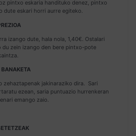
ioz pintxo eskaria handituko denez, pintxo
 dute eskari horri aurre egiteko.
PREZIOA
ra izango dute, hala nola, 1,40€. Ostalari
 du zein izango den bere pintxo-pote
kaintza.
I BANAKETA
o zehaztapenak jakinaraziko dira. Sari
taratu ezean, saria puntuazio hurrenkeran
enari emango zaio.
 BETETZEAK