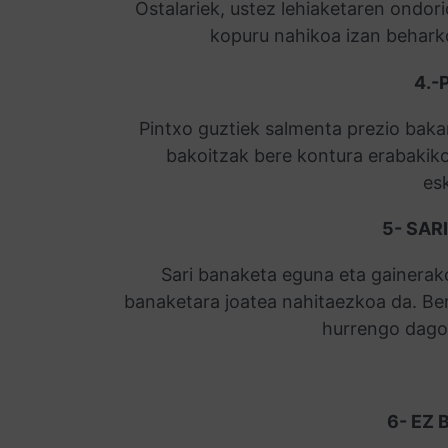
Ostalariek, ustez lehiaketaren ondor
kopuru nahikoa izan beharko
4.-
Pintxo guztiek salmenta prezio bakar
bakoitzak bere kontura erabakiko
es
5- SAR
Sari banaketa eguna eta gainerak
banaketara joatea nahitaezkoa da. Ber
hurrengo dago
6- EZ