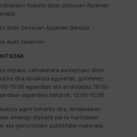
rdoarekin hobeto doan pintxoari Aipamen
erezia
to doan pintxoari Aipamen Berezia
a duen tabernari
PINTXOAK
kez dezake. Lehiaketara aurkeztuko diren
arko dira lehiaketa egunetan, gutxienez
2:00-15:30 eguerdian eta arratsaldez 19:00-
gandean eguerdian bakarrik: 12:00-15:00.
fikatuta egon beharko dira, lehiaketaren
ileek emango dizkiete parte-hartzaileei
k eta gainontzeko publizitate-materiala.