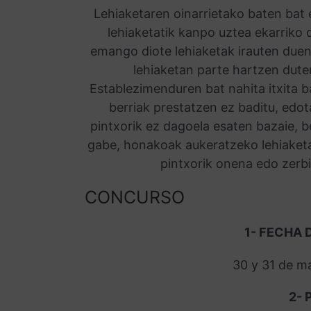
Lehiaketaren oinarrietako baten bat
lehiaketatik kanpo uztea ekarriko 
emango diote lehiaketak irauten duen
lehiaketan parte hartzen dute
Establezimenduren bat nahita itxita b
berriak prestatzen ez baditu, edo
pintxorik ez dagoela esaten bazaie, be
gabe, honakoak aukeratzeko lehiaketa
pintxorik onena edo zerbi
CONCURSO
1- FECHA
30 y 31 de ma
2- 