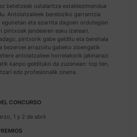
 ez betetzeak ostalaritza establezimendua
du. Antolatzaileek berebiziko garrantzia
 egunetan eta ezarrita dagoen ordutegian
n pintxoak jendearen esku izateari.
adago, pintxorik gabe gelditu eta berehala
ta bezeroei arrazoitu gabeko zioengatik
tiere antolatzaileei horrelakorik jakinarazi
tik kanpo geldituko da zuzenean: top ten,
tzari edo profesionalik onena.
 DEL CONCURSO
rzo, 1 y 2 de abril
PREMIOS