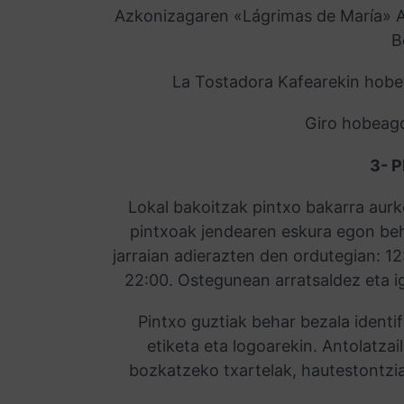
Azkonizagaren «Lágrimas de María» A
B
La Tostadora Kafearekin hobe
Giro hobeago
3- 
Lokal bakoitzak pintxo bakarra aur
pintxoak jendearen eskura egon beh
jarraian adierazten den ordutegian: 1
22:00. Ostegunean arratsaldez eta i
Pintxo guztiak behar bezala identi
etiketa eta logoarekin. Antolatza
bozkatzeko txartelak, hautestontzia