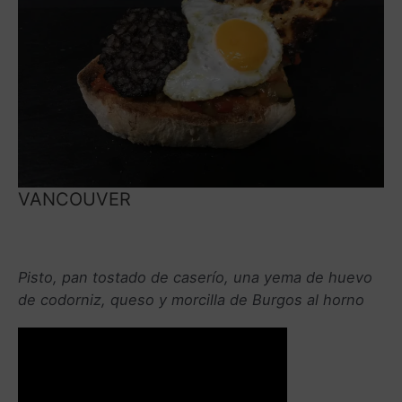
VANCOUVER
Pisto, pan tostado de caserío, una yema de huevo
de codorniz, queso y morcilla de Burgos al horno