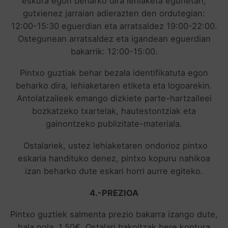
eskura egon beharko dira lehiaketa egunetan,
gutxienez jarraian adierazten den ordutegian:
12:00-15:30 eguerdian eta arratsaldez 19:00-22:00.
Ostegunean arratsaldez eta igandean eguerdian
bakarrik: 12:00-15:00.
Pintxo guztiak behar bezala identifikatuta egon
beharko dira, lehiaketaren etiketa eta logoarekin.
Antolatzaileek emango dizkiete parte-hartzaileei
bozkatzeko txartelak, hautestontziak eta
gainontzeko publizitate-materiala.
Ostalariek, ustez lehiaketaren ondorioz pintxo
eskaria handituko denez, pintxo kopuru nahikoa
izan beharko dute eskari horri aurre egiteko.
4.-PREZIOA
Pintxo guztiek salmenta prezio bakarra izango dute,
hala nola, 1,50€. Ostalari bakoitzak bere kontura