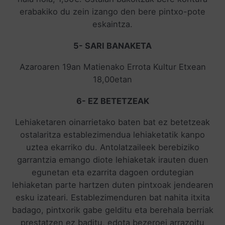
erabakiko du zein izango den bere pintxo-pote
eskaintza.
5- SARI BANAKETA
Azaroaren 19an Matienako Errota Kultur Etxean
18,00etan
6- EZ BETETZEAK
Lehiaketaren oinarrietako baten bat ez betetzeak
ostalaritza establezimendua lehiaketatik kanpo
uztea ekarriko du. Antolatzaileek berebiziko
garrantzia emango diote lehiaketak irauten duen
egunetan eta ezarrita dagoen ordutegian
lehiaketan parte hartzen duten pintxoak jendearen
esku izateari. Establezimenduren bat nahita itxita
badago, pintxorik gabe gelditu eta berehala berriak
prestatzen ez baditu, edota bezeroei arrazoitu