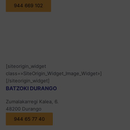
944 669 102
[siteorigin_widget
class=»SiteOrigin_Widget_Image_Widget»]
[/siteorigin_widget]
BATZOKI DURANGO
Zumalakarregi Kalea, 6.
48200 Durango
944 65 77 40