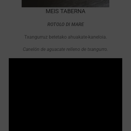
MEIS TABERNA
ROTOLO DI MARE
Txangurruz betetako ahuakate-kaneloia.
Canelón de aguacate relleno de txangurro.