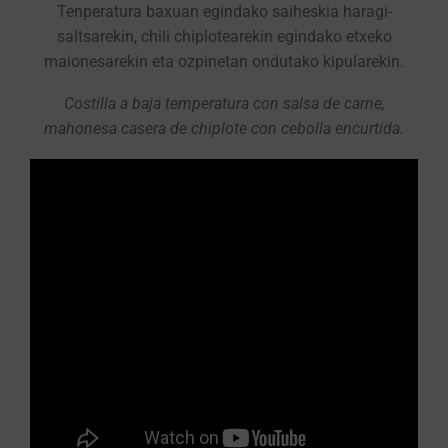
Tenperatura baxuan egindako saiheskia haragi-
saltsarekin, chili chiplotearekin egindako etxeko
maionesarekin eta ozpinetan ondutako kipularekin.
Costilla a baja temperatura con salsa de carne,
mahonesa casera de chiplote con cebolla encurtida.