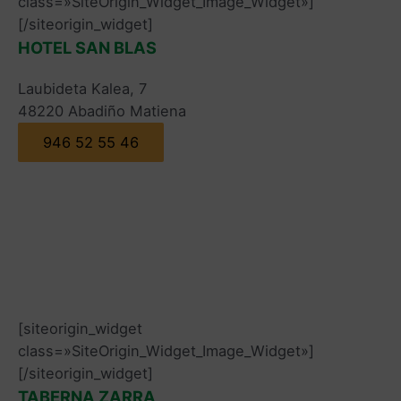
class=»SiteOrigin_Widget_Image_Widget»]
[/siteorigin_widget]
HOTEL SAN BLAS
Laubideta Kalea, 7
48220 Abadiño Matiena
946 52 55 46
[siteorigin_widget
class=»SiteOrigin_Widget_Image_Widget»]
[/siteorigin_widget]
TABERNA ZARRA