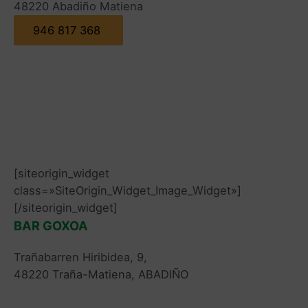
48220 Abadiño Matiena
946 817 368
[siteorigin_widget
class=»SiteOrigin_Widget_Image_Widget»]
[/siteorigin_widget]
BAR GOXOA
Trañabarren Hiribidea, 9,
48220 Traña-Matiena, ABADIÑO