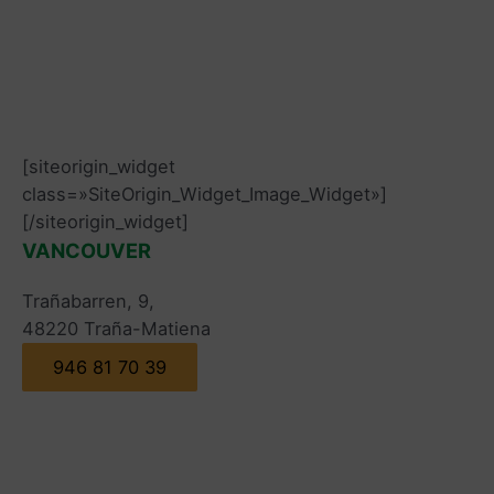
[siteorigin_widget
class=»SiteOrigin_Widget_Image_Widget»]
[/siteorigin_widget]
VANCOUVER
Trañabarren, 9,
48220 Traña-Matiena
946 81 70 39