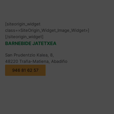
[siteorigin_widget
class=»SiteOrigin_Widget_Image_Widget»]
[/siteorigin_widget]
BARNEBIDE JATETXEA
San Prudentzio Kalea, 8,
48220 Traña-Matiena, Abadiño
946 81 62 57