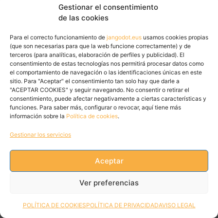
Gestionar el consentimiento
de las cookies
Para el correcto funcionamiento de
jangodot.eus
usamos cookies propias
(que son necesarias para que la web funcione correctamente) y de
terceros (para analíticas, elaboración de perfiles y publicidad). El
consentimiento de estas tecnologías nos permitirá procesar datos como
el comportamiento de navegación o las identificaciones únicas en este
sitio. Para "Aceptar" el consentimiento tan solo hay que darle a
"ACEPTAR COOKIES" y seguir navegando. No consentir o retirar el
[siteorigin_widget
consentimiento, puede afectar negativamente a ciertas características y
funciones. Para saber más, configurar o revocar, aquí tiene más
class=»SiteOrigin_Widget_Image_Widget»]
información sobre la
Política de cookies
.
[/siteorigin_widget]
INTXAURRE KULTUR ELKARTEA
Gestionar los servicios
Intxaurretik
Aceptar
Bocado de crema de patata con salsa de piquillo,
Ver preferencias
morcilla y yema de huevo
POLÍTICA DE COOKIES
POLÍTICA DE PRIVACIDAD
AVISO LEGAL