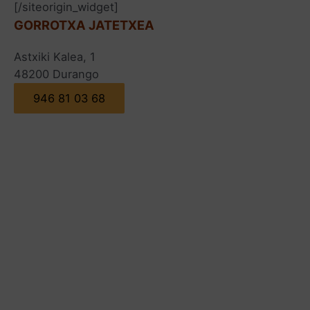
[/siteorigin_widget]
GORROTXA JATETXEA
Astxiki Kalea, 1
48200 Durango
946 81 03 68