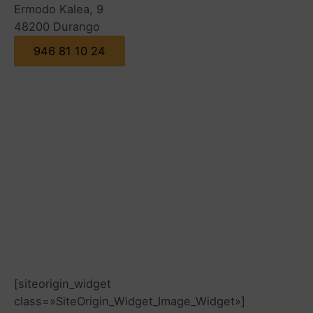
Ermodo Kalea, 9
48200 Durango
946 81 10 24
[siteorigin_widget
class=»SiteOrigin_Widget_Image_Widget»]