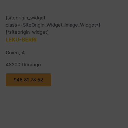
[siteorigin_widget
class=»SiteOrigin_Widget_Image_Widget»]
[/siteorigin_widget]
LEKU-BERRI
Goien, 4
48200 Durango
946 81 78 52