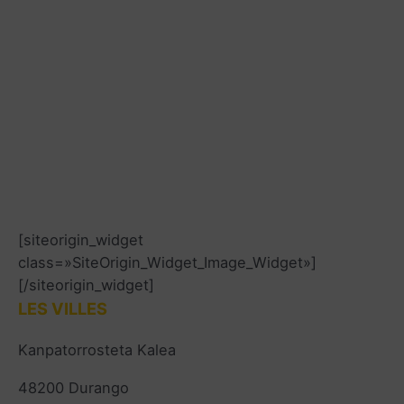
[siteorigin_widget
class=»SiteOrigin_Widget_Image_Widget»]
[/siteorigin_widget]
LES VILLES
Kanpatorrosteta Kalea
48200 Durango