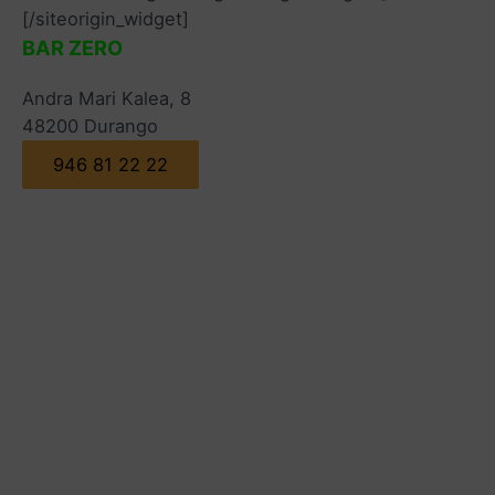
[/siteorigin_widget]
BAR ZERO
Andra Mari Kalea, 8
48200 Durango
946 81 22 22