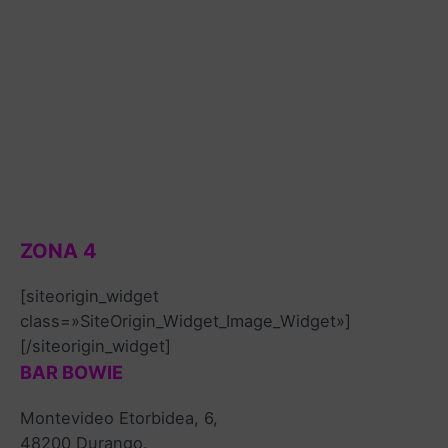
ZONA 4
[siteorigin_widget
class=»SiteOrigin_Widget_Image_Widget»]
[/siteorigin_widget]
BAR BOWIE
Montevideo Etorbidea, 6,
48200 Durango.