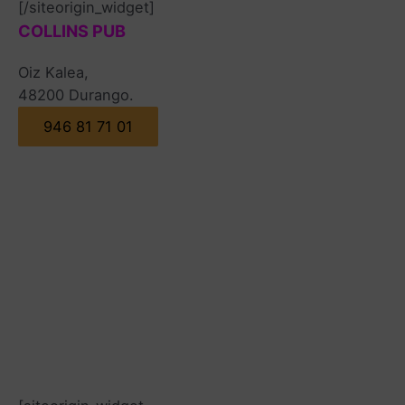
[/siteorigin_widget]
COLLINS PUB
Oiz Kalea,
48200 Durango.
946 81 71 01