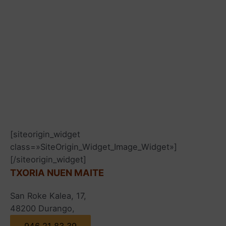
[siteorigin_widget
class=»SiteOrigin_Widget_Image_Widget»]
[/siteorigin_widget]
TXORIA NUEN MAITE
San Roke Kalea, 17,
48200 Durango,
946 21 83 39