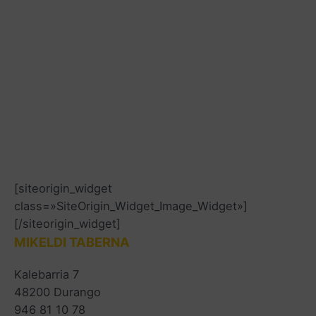
[siteorigin_widget
class=»SiteOrigin_Widget_Image_Widget»]
[/siteorigin_widget]
MIKELDI TABERNA
Kalebarria 7
48200 Durango
946 81 10 78