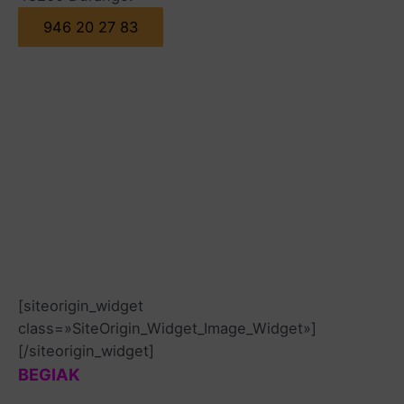
946 20 27 83
[siteorigin_widget
class=»SiteOrigin_Widget_Image_Widget»]
[/siteorigin_widget]
BEGIAK