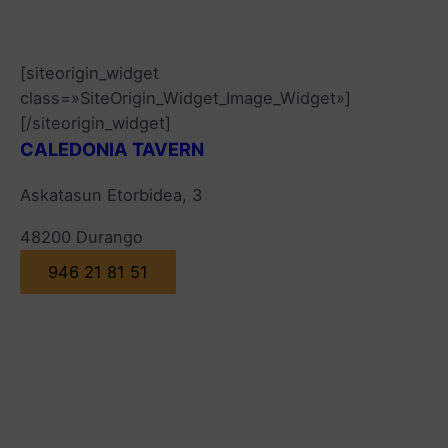
[siteorigin_widget
class=»SiteOrigin_Widget_Image_Widget»]
[/siteorigin_widget]
CALEDONIA TAVERN
Askatasun Etorbidea, 3
48200 Durango
946 21 81 51