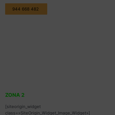
944 668 482
ZONA 2
[siteorigin_widget
class=»SiteOrigin_Widget_Image_Widget»]