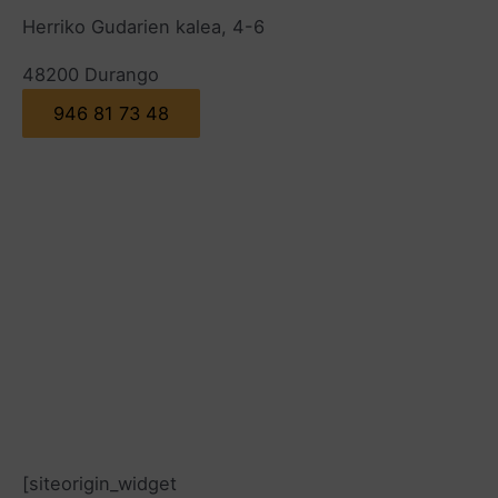
Herriko Gudarien kalea, 4-6
48200 Durango
946 81 73 48
[siteorigin_widget