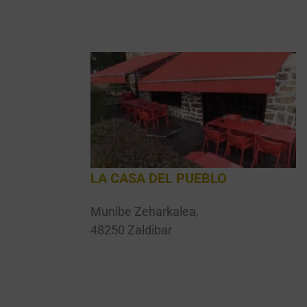
LA CASA DEL PUEBLO
Munibe Zeharkalea,
48250 Zaldibar