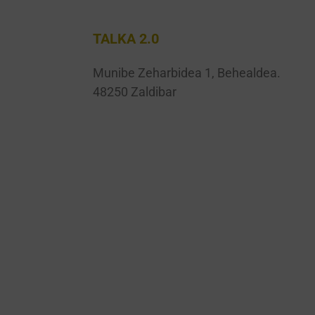
TALKA 2.0
Munibe Zeharbidea 1, Behealdea.
48250 Zaldibar