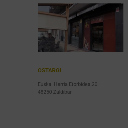
OSTARGI
Euskal Herria Etorbidea,20
48250 Zaldibar