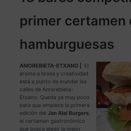
b
e
s
g
t
l
a
o
r
A
r
r
primer certamen 
o
e
p
a
t
k
s
p
m
i
t
r
hamburguesas
AMOREBIETA-ETXANO |
El
aroma a brasa y creatividad
está a punto de inundar las
calles de Amorebieta-
Etxano. Queda ya muy poco
para que empiece la primera
edición del
Jan Alai Burgers
,
el certamen gastronómico
que busca elegir la mejor