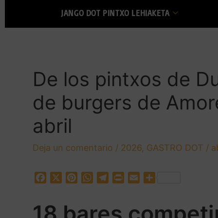
JANGO DOT PINTXO LEHIAKETA
De los pintxos de D
de burgers de Amore
abril
Deja un comentario
/
2026
,
GASTRO DOT
/
a
F
X
P
W
T
P
E
C
a
i
h
e
r
m
o
c
n
a
l
i
a
m
18 bares competi
e
t
t
e
n
i
p