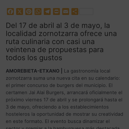
F
X
P
W
T
P
E
C
a
i
h
e
r
m
o
Del 17 de abril al 3 de mayo, la
c
n
a
l
i
a
m
localidad zornotzarra ofrece una
e
t
t
e
n
i
p
b
e
s
g
t
l
a
ruta culinaria con casi una
o
r
A
r
r
veintena de propuestas para
o
e
p
a
t
todos los gustos
k
s
p
m
i
t
r
AMOREBIETA-ETXANO |
La gastronomía local
zornotzarra suma una nueva cita en su calendario:
el primer concurso de burgers del municipio. El
certamen Jai Alai Burgers, arrancará oficialmente el
próximo viernes 17 de abril y se prolongará hasta el
3 de mayo, ofreciendo a los establecimientos
hosteleros la oportunidad de mostrar su creatividad
en este formato. El evento busca dinamizar el
sector y premiar a la hamburguesa más destacada