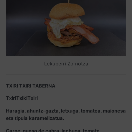
Lekuberri Zornotza
TXIRI TXIRI TABERNA
TxiriTxikiTxiri
Haragia, ahuntz-gazta, letxuga, tomatea, maionesa
eta tipula karamelizatua.
Carne, queso de cabra, lechuga, tomate,