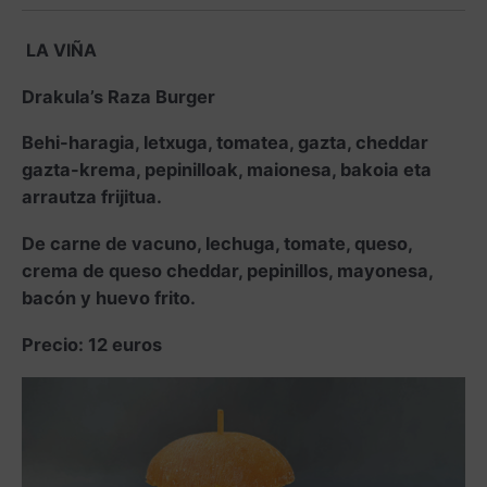
LA VIÑA
Drakula’s Raza Burger
Behi-haragia, letxuga, tomatea, gazta, cheddar
gazta-krema, pepinilloak, maionesa, bakoia eta
arrautza frijitua.
De carne de vacuno, lechuga, tomate, queso,
crema de queso cheddar, pepinillos, mayonesa,
bacón y huevo frito.
Precio: 12 euros