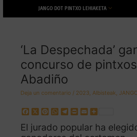
JANGO DOT PINTXO LEHIAKETA
‘La Despechada’ gana
concurso de pintxo
Abadiño
Deja un comentario
/
2023
,
Albisteak
,
JANGO
F
X
P
W
T
P
E
C
a
i
h
e
r
m
o
El jurado popular ha elegi
c
n
a
l
i
a
m
e
t
t
e
n
i
p