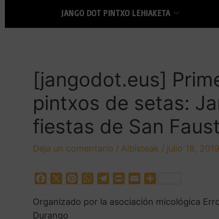
JANGO DOT PINTXO LEHIAKETA
[jangodot.eus] Prim
pintxos de setas: Ja
fiestas de San Faus
Deja un comentario
/
Albisteak
/
julio 18, 201
F
X
P
W
T
P
E
C
a
i
h
e
r
m
o
Organizado por la asociación micológica Errot
c
n
a
l
i
a
m
e
t
t
e
n
i
p
Durango