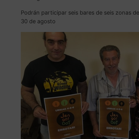
b
e
s
g
t
l
a
o
r
A
r
r
Podrán participar seis bares de seis zonas de 
o
e
p
a
t
30 de agosto
k
s
p
m
i
t
r