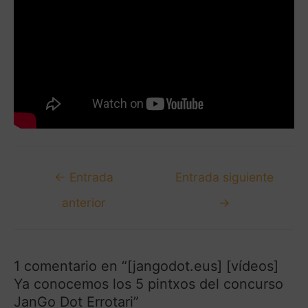
←
Entrada
Entrada siguiente
anterior
→
1 comentario en “[jangodot.eus] [vídeos]
Ya conocemos los 5 pintxos del concurso
JanGo Dot Errotari”