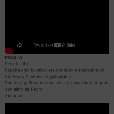
PAUSTA
Perretxikito
Espelta ogia bakailao eta onddoen entsaladarekin
eta Pedro Ximenez ongailuarekin
Pan de espelta con ensaladilla de bacalao y hongos
con aliño de Pedro
Ximénez