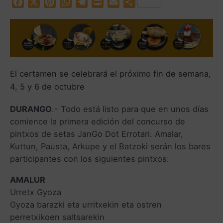
F
X
P
W
T
P
E
C
a
i
h
e
r
m
o
c
n
a
l
i
a
m
e
t
t
e
n
i
p
b
e
s
g
t
l
a
o
r
A
r
r
El certamen se celebrará el próximo fin de semana,
o
e
p
a
t
k
s
p
m
i
4, 5 y 6 de octubre
t
r
DURANGO
.- Todo está listo para que en unos días
comience la primera edición del concurso de
pintxos de setas JanGo Dot Errotari. Amalar,
Kuttun, Pausta, Arkupe y el Batzoki serán los bares
participantes con los siguientes pintxos:
AMALUR
Urretx Gyoza
Gyoza barazki eta urritxekin eta ostren
perretxikoen saltsarekin