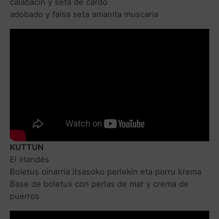
calabacín y seta de cardo
adobado y falsa seta amanita muscaria
KUTTUN
El irlandés
Boletus oinarria itsasoko perlekin eta porru krema
Base de boletus con perlas de mar y crema de
puerros