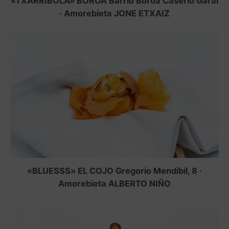
«TXARRIBOLA» BOROA Barrio Boroa Caserío Garai
· Amorebieta JONE ETXAIZ
«BLUESSS» EL COJO Gregorio Mendibil, 8 ·
Amorebieta ALBERTO NIÑO