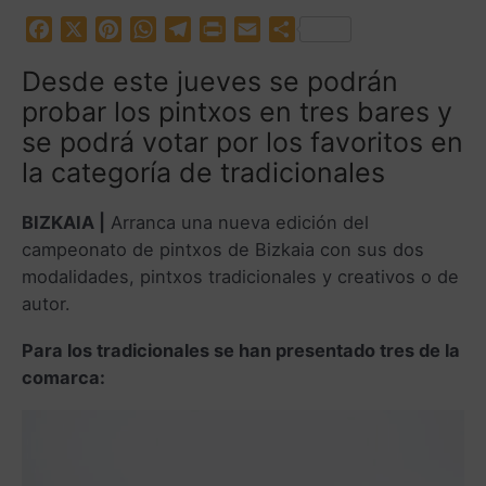
F
X
P
W
T
P
E
C
a
i
h
e
r
m
o
Desde este jueves se podrán
c
n
a
l
i
a
m
probar los pintxos en tres bares y
e
t
t
e
n
i
p
b
e
s
g
t
l
a
se podrá votar por los favoritos en
o
r
A
r
r
la categoría de tradicionales
o
e
p
a
t
k
s
p
m
i
BIZKAIA |
Arranca una nueva edición del
t
r
campeonato de pintxos de Bizkaia con sus dos
modalidades, pintxos tradicionales y creativos o de
autor.
Para los tradicionales se han presentado tres de la
comarca: