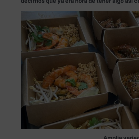
decirnos que ya era hora de tener algo así c
Amplia varied