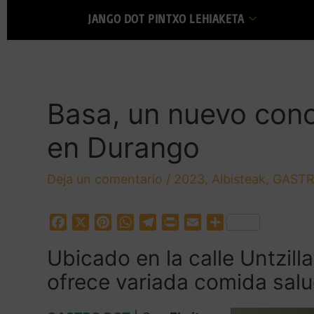
JANGO DOT PINTXO LEHIAKETA
Basa, un nuevo con
en Durango
Deja un comentario
/
2023
,
Albisteak
,
GASTR
F
X
P
W
T
P
E
C
a
i
h
e
r
m
o
Ubicado en la calle Untzill
c
n
a
l
i
a
m
e
t
t
e
n
i
p
ofrece variada comida salud
b
e
s
g
t
l
a
o
r
A
r
r