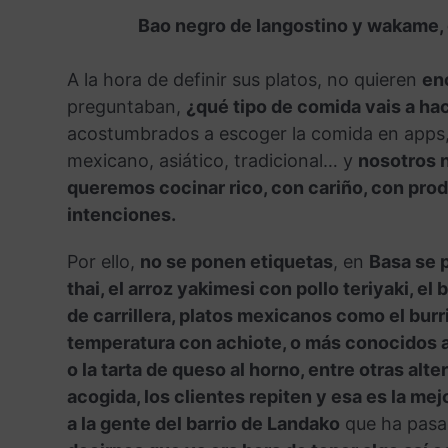
Bao negro de langostino y wakame, e
A la hora de definir sus platos, no quieren
enc
preguntaban,
¿qué tipo de comida vais a ha
acostumbrados a escoger la comida en apps, e
mexicano, asiático, tradicional… y
nosotros n
queremos cocinar rico, con cariño, con prod
intenciones.
Por ello,
no se ponen etiquetas
, en
Basa se p
thai, el arroz yakimesi con pollo teriyaki, e
de carrillera, platos mexicanos como el burrit
temperatura con achiote, o más conocidos aq
o la tarta de queso al horno, entre otras alte
acogida, los clientes repiten y esa es la mej
a la gente del barrio de Landako
que ha pas