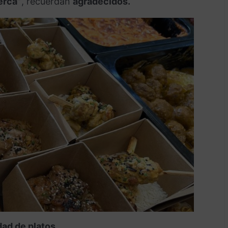
erca”
, recuerdan
agradecidos.
ad de platos.