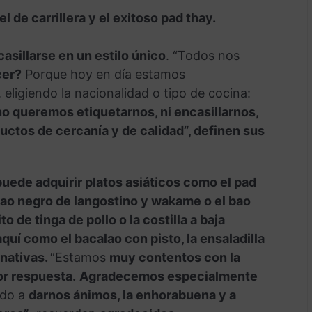
l de carrillera
y el exitoso pad thay.
asillarse en un estilo único
. “Todos nos
cer?
Porque hoy en día estamos
ligiendo la nacionalidad o tipo de cocina:
o queremos etiquetarnos, ni encasillarnos,
uctos de cercanía y de calidad”, definen sus
uede adquirir platos asiáticos como el pad
l bao negro de langostino y wakame o el bao
o de tinga de pollo o la costilla a baja
uí como el bacalao con pisto, la ensaladilla
rnativas.
“Estamos
muy contentos con la
or respuesta.
Agradecemos especialmente
ado a
darnos ánimos, la enhorabuena y a