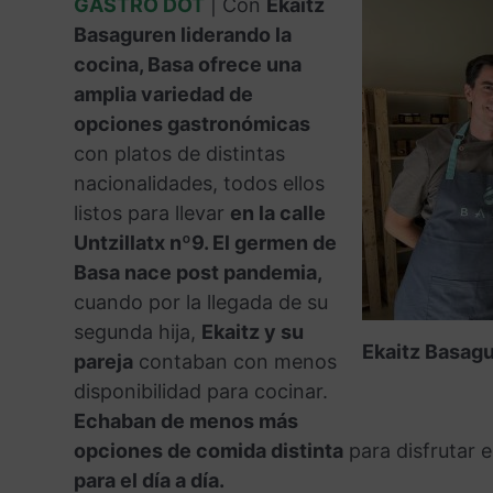
GASTRO DOT
| Con
Ekaitz
o
e
p
a
t
Basaguren liderando la
k
s
p
m
i
cocina, Basa ofrece una
t
r
amplia variedad de
opciones gastronómicas
con platos de distintas
nacionalidades, todos ellos
listos para llevar
en la calle
Untzillatx nº9.
El germen de
Basa nace post pandemia,
cuando por la llegada de su
segunda hija,
Ekaitz y su
Ekaitz Basag
pareja
contaban con menos
disponibilidad para cocinar.
Echaban de menos más
opciones de comida distinta
para disfrutar e
para el día a día.