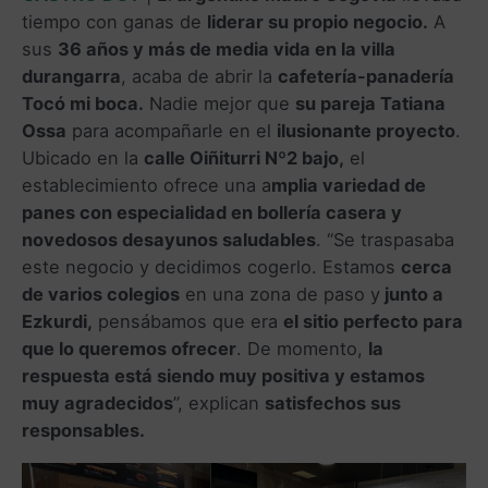
tiempo con ganas de
liderar su propio negocio.
A
sus
36 años y más de media vida en la villa
durangarra
, acaba de abrir la
cafetería-panadería
Tocó mi boca.
Nadie mejor que
su pareja Tatiana
Ossa
para acompañarle en el
ilusionante proyecto
.
Ubicado en la
calle Oiñiturri Nº2 bajo,
el
establecimiento ofrece una a
mplia variedad de
panes con especialidad en bollería casera y
novedosos desayunos saludables
. “Se traspasaba
este negocio y decidimos cogerlo. Estamos
cerca
de varios colegios
en una zona de paso y
junto a
Ezkurdi,
pensábamos que era
el sitio perfecto para
que lo queremos ofrecer
. De momento,
la
respuesta está siendo muy positiva y estamos
muy agradecidos
”, explican
satisfechos sus
responsables.