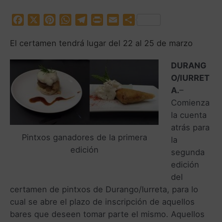
F
X
P
W
T
P
E
C
a
i
h
e
r
m
o
El certamen tendrá lugar del 22 al 25 de marzo
c
n
a
l
i
a
m
e
t
t
e
n
i
p
DURANG
b
e
s
g
t
l
a
O/IURRET
o
r
A
r
r
A.
–
o
e
p
a
t
Comienza
k
s
p
m
i
t
r
la cuenta
atrás para
Pintxos ganadores de la primera
la
edición
segunda
edición
del
certamen de pintxos de Durango/Iurreta, para lo
cual se abre el plazo de inscripción de aquellos
bares que deseen tomar parte el mismo. Aquellos