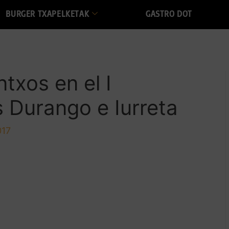
BURGER TXAPELKETAK
GASTRO DOT
txos en el I
 Durango e Iurreta
017