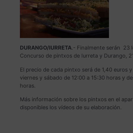
o
e
p
a
t
k
s
p
m
i
t
r
DURANGO/IURRETA
.- Finalmente serán 23 l
Concurso de pintxos de Iurreta y Durango, 21 
El precio de cada pintxo será de 1,40 euros y 
viernes y sábado de 12:00 a 15:30 horas y de
horas.
Más información sobre los pintxos en el apa
disponibles los vídeos de su elaboración.