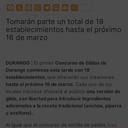
F
X
P
W
T
P
E
C
a
i
h
e
r
m
o
Tomarán parte un total de 18
c
n
a
l
i
a
m
establecimientos hasta el próximo
e
t
t
e
n
i
p
b
e
s
g
t
l
a
16 de marzo
o
r
A
r
r
o
e
p
a
t
k
s
p
m
i
t
r
DURANGO
| El primer
Concurso de Gildas de
Durango comienza esta tarde con 18
establecimientos,
que ofrecerán sus creaciones
hasta el próximo 16 de marzo.
Cada uno de los
locales inscritos ofrecerá al público
una versión de
gilda, con libertad para introducir ingredientes
adicionales a la receta tradicional (anchoa, piparra
y aceituna).
Al igual que el concurso de tortilla de patata
,
tras