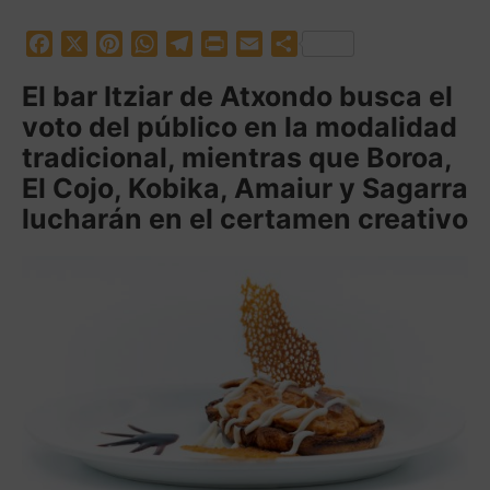
F
X
P
W
T
P
E
C
a
i
h
e
r
m
o
El bar Itziar de Atxondo busca el
c
n
a
l
i
a
m
voto del público en la modalidad
e
t
t
e
n
i
p
b
e
s
g
t
l
a
tradicional, mientras que Boroa,
o
r
A
r
r
El Cojo, Kobika, Amaiur y Sagarra
o
e
p
a
t
lucharán en el certamen creativo
k
s
p
m
i
t
r