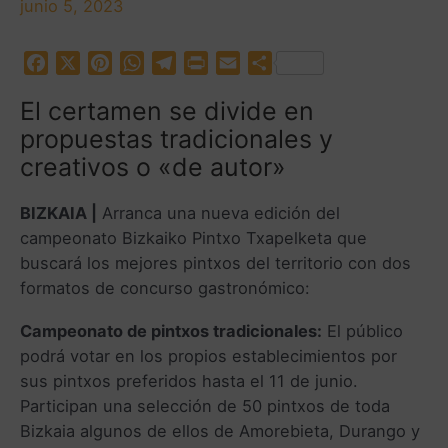
junio 5, 2023
F
X
P
W
T
P
E
C
a
i
h
e
r
m
o
El certamen se divide en
c
n
a
l
i
a
m
propuestas tradicionales y
e
t
t
e
n
i
p
b
e
s
g
t
l
a
creativos o «de autor»
o
r
A
r
r
o
e
p
a
t
BIZKAIA |
Arranca una nueva edición del
k
s
p
m
i
campeonato Bizkaiko Pintxo Txapelketa que
t
r
buscará los mejores pintxos del territorio con dos
formatos de concurso gastronómico:
Campeonato de pintxos tradicionales:
El público
podrá votar en los propios establecimientos por
sus pintxos preferidos hasta el 11 de junio.
Participan una selección de 50 pintxos de toda
Bizkaia algunos de ellos de Amorebieta, Durango y