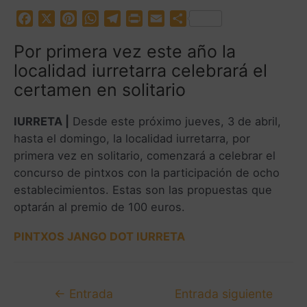
F
X
P
W
T
P
E
C
a
i
h
e
r
m
o
Por primera vez este año la
c
n
a
l
i
a
m
localidad iurretarra celebrará el
e
t
t
e
n
i
p
b
e
s
g
t
l
a
certamen en solitario
o
r
A
r
r
o
e
p
a
t
IURRETA |
Desde este próximo jueves, 3 de abril,
k
s
p
m
i
hasta el domingo, la localidad iurretarra, por
t
r
primera vez en solitario, comenzará a celebrar el
concurso de pintxos con la participación de ocho
establecimientos. Estas son las propuestas que
optarán al premio de 100 euros.
PINTXOS JANGO DOT IURRETA
←
Entrada
Entrada siguiente