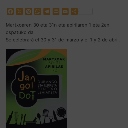
F
X
P
W
T
P
E
C
a
i
h
e
r
m
o
Martxoaren 30 eta 31n eta apirilaren 1 eta 2an
c
n
a
l
i
a
m
e
t
t
e
n
i
p
ospatuko da
b
e
s
g
t
l
a
Se celebrará el 30 y 31 de marzo y el 1 y 2 de abril.
o
r
A
r
r
o
e
p
a
t
k
s
p
m
i
t
r