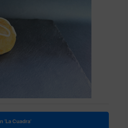
n ‘La Cuadra’