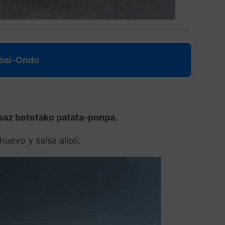
Ibai-Ondo
tsaz betetako patata-ponpa.
evo y salsa alioli.