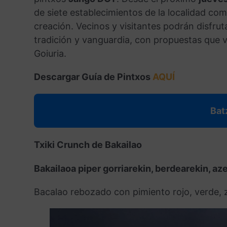
o
e
p
a
t
de siete establecimientos de la localidad com
k
s
p
m
i
creación. Vecinos y visitantes podrán disfr
t
r
tradición y vanguardia, con propuestas que v
Goiuria.
Descargar Guía de Pintxos
AQUÍ
Bat
Txiki Crunch de Bakailao
Bakailaoa piper gorriarekin, berdearekin, az
Bacalao rebozado con pimiento rojo, verde, 