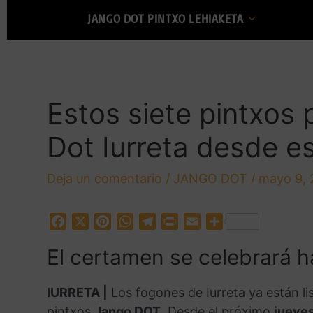
JANGO DOT PINTXO LEHIAKETA
Estos siete pintxos 
Dot Iurreta desde e
Deja un comentario
/
JANGO DOT
/
mayo 9, 
F
X
P
W
T
P
E
C
a
i
h
e
r
m
o
El certamen se celebrará h
c
n
a
l
i
a
m
e
t
t
e
n
i
p
b
e
s
g
t
l
a
IURRETA |
Los fogones de Iurreta ya están li
o
r
A
r
r
pintxos
Jango DOT
. Desde el próximo
jueves